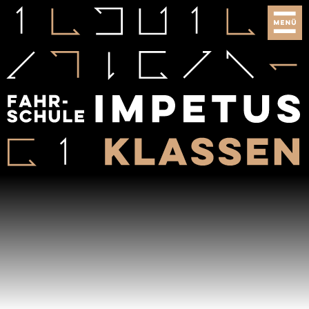
×
HOME
PREISE
PROFI-
THEORIEPLAN
FAHRSIMULATOR
MOTORRAD-
FÜHRERSCHEINE
FÜHRERSCHEINE
ANHÄNGER-
PRÜFUNGS­TRAINING
FÜHRERSCHEINE